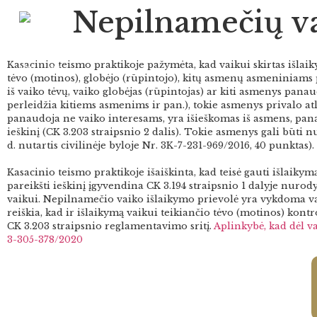
Nepilnamečių vai
Kasacinio teismo praktikoje pažymėta, kad vaikui skirtas išlaik
tėvo (motinos), globėjo (rūpintojo), kitų asmenų asmeniniams p
iš vaiko tėvų, vaiko globėjas (rūpintojas) ar kiti asmenys pana
perleidžia kitiems asmenims ir pan.), tokie asmenys privalo atly
panaudoja ne vaiko interesams, yra išieškomas iš asmens, panau
ieškinį (CK 3.203 straipsnio 2 dalis). Tokie asmenys gali būti 
d. nutartis civilinėje byloje Nr. 3K-7-231-969/2016, 40 punktas).
Kasacinio teismo praktikoje išaiškinta, kad teisė gauti išlaiky
pareikšti ieškinį įgyvendina CK 3.194 straipsnio 1 dalyje nuro
vaikui. Nepilnamečio vaiko išlaikymo prievolė yra vykdoma vaik
reiškia, kad ir išlaikymą vaikui teikiančio tėvo (motinos) kontro
CK 3.203 straipsnio reglamentavimo sritį.
Aplinkybė, kad dėl va
3-305-378/2020