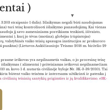
ntai )
kyrybos
Užklausa
Naujienos
Kontaktai
 3.203 straipsnio 1 dalis). Išlaikymas negali būti naudojamas
ina) turi teisę kontroliuoti išlaikymo panaudojimą. Kai vienas
unaudoja jį savo asmeniniams poreikiams tenkinti, iššvaisto,
mentai ), kurį jo tėvas (motina), globėjas (rūpintojas)
ų, valstybinės vaiko teisių apsaugos institucijos ar prokuroro
s 4 punktas) (Lietuvos Aukščiausiojo Teismo 2016 m. birželio 29
e prasme ieškovas yra nepilnametis vaikas, o jo procesinę teisę
s, išlaikymas ( alimentai ) priteisiamas ieškovui nepilnamečiam
 m. kovo 1 d. nutartis civilinėje byloje Nr. 3K-3-39/2010). Tai
skirta būtent vaiko teisėms ir interesams užtikrinti ir patenka į
 civilinių teisinių santykių prigimties ir jų kvalifikavimo.
e3K-