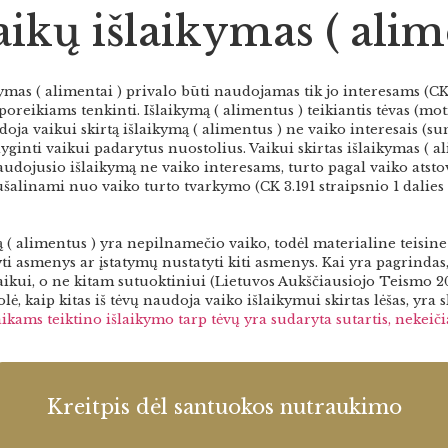
kų išlaikymas ( alime
S
ymas ( alimentai ) privalo būti naudojamas tik jo interesams (CK
oreikiams tenkinti. Išlaikymą ( alimentus ) teikiantis tėvas (mot
udoja vaikui skirtą išlaikymą ( alimentus ) ne vaiko interesais (s
ginti vaikui padarytus nuostolius. Vaikui skirtas išlaikymas ( ali
dojusio išlaikymą ne vaiko interesams, turto pagal vaiko atstov
nušalinami nuo vaiko turto tvarkymo (CK 3.191 straipsnio 1 dalie
mą ( alimentus ) yra nepilnamečio vaiko, todėl materialine teisin
dyti asmenys ar įstatymų nustatyti kiti asmenys. Kai yra pagrinda
ui, o ne kitam sutuoktiniui (Lietuvos Aukščiausiojo Teismo 2010
lė, kaip kitas iš tėvų naudoja vaiko išlaikymui skirtas lėšas, yra 
ikams teiktino išlaikymo tarp tėvų yra sudaryta sutartis, nekeičia
Kreitpis dėl santuokos nutraukimo