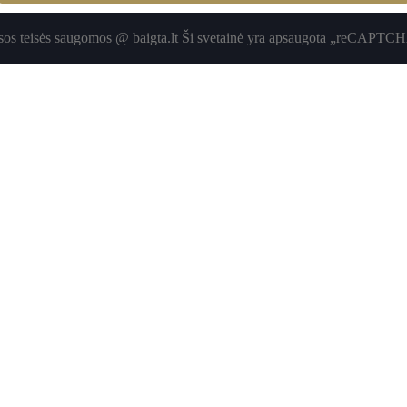
sos teisės saugomos @ baigta.lt Ši svetainė yra apsaugota „reCAPTC