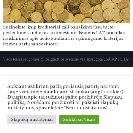
Sužinokite, kaip kreditoriai gali panaikinti jūsų turto
perleidimo sandorius artimiesiems. Išsamus LAT praktikos
išaiškinimas apie actio Pauliana ir sąžiningumo kriterijus
šeimos narių sandoriuose.
Visos teisės saugomos @ baigta.lt Ši svetainė yra apsaugota „reCAPTCHA“
Siekiant užtikrinti pačią geriausią patirtį naršant,
šioje svetainėje naudojami slapukai (angl. cookies).
Daugiau apie tai sužinoti galite peržiūrėję Slapukų
politiką. Norėdami peržiūrėti ar pakeisti slapukų
nustatymus, spustelėkite "Keisti nustatymus".
Slapukų nustatymai
Sutikti su Visais