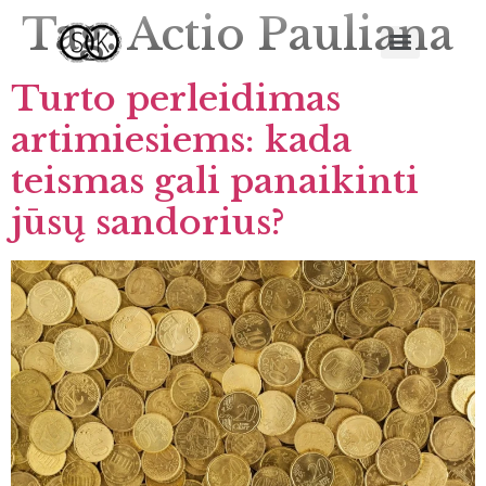
Tag:
Actio Pauliana
Turto perleidimas
artimiesiems: kada
teismas gali panaikinti
jūsų sandorius?